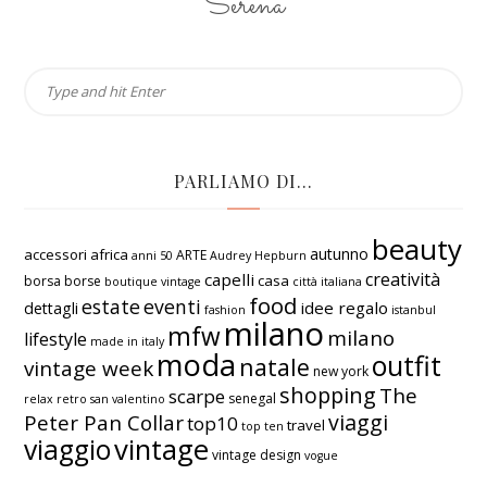
Serena
PARLIAMO DI…
beauty
autunno
accessori
africa
ARTE
anni 50
Audrey Hepburn
creatività
capelli
casa
borsa
borse
boutique vintage
città italiana
food
estate
eventi
idee regalo
dettagli
fashion
istanbul
milano
mfw
milano
lifestyle
made in italy
moda
outfit
natale
vintage week
new york
shopping
The
scarpe
senegal
relax
retro
san valentino
viaggi
Peter Pan Collar
top10
travel
top ten
vintage
viaggio
vintage design
vogue