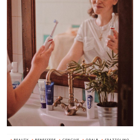
BEAUTY
BENESSERE
GENGIVE
ORALB
SPAZZOLINO