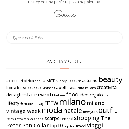
Disney ed una perfetta pizza napoletana.
Serena
PARLIAMO DI…
beauty
autunno
accessori
africa
ARTE
anni 50
Audrey Hepburn
creatività
capelli
casa
borsa
borse
boutique vintage
città italiana
food
estate
eventi
idee regalo
dettagli
fashion
istanbul
milano
mfw
milano
lifestyle
made in italy
moda
outfit
natale
vintage week
new york
shopping
The
scarpe
senegal
relax
retro
san valentino
viaggi
Peter Pan Collar
top10
travel
top ten