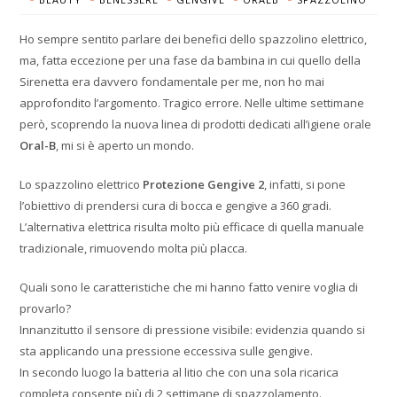
Ho sempre sentito parlare dei benefici dello spazzolino elettrico,
ma, fatta eccezione per una fase da bambina in cui quello della
Sirenetta era davvero fondamentale per me, non ho mai
approfondito l’argomento. Tragico errore. Nelle ultime settimane
però, scoprendo la nuova linea di prodotti dedicati all’igiene orale
Oral-B
, mi si è aperto un mondo.
Lo spazzolino elettrico
Protezione Gengive 2
, infatti, si pone
l’obiettivo di prendersi cura di bocca e gengive a 360 gradi.
L’alternativa elettrica risulta molto più efficace di quella manuale
tradizionale, rimuovendo molta più placca.
Quali sono le caratteristiche che mi hanno fatto venire voglia di
provarlo?
Innanzitutto il sensore di pressione visibile: evidenzia quando si
sta applicando una pressione eccessiva sulle gengive.
In secondo luogo la batteria al litio che con una sola ricarica
completa consente più di 2 settimane di spazzolamento.