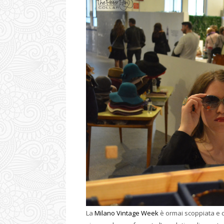
La
Milano Vintage Week
è ormai scoppiata e co