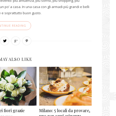
evento: più affluenza, più sorrisi, più shopping, più
n po’ a casa. In una casa con gli armadi più grandi e belli
re e soprattutto buon gusto.
NTINUE READING
MAY ALSO LIKE
i fiori grazie
Milano: 5 locali da provare,
uno per ogni esigenza