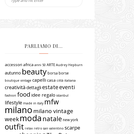
PARLIAMO DI…
accessori
africa
ARTE
anni 50
Audrey Hepburn
beauty
autunno
borsa
borse
capelli
casa
boutique vintage
città italiana
estate
eventi
creatività
dettagli
food
idee regalo
fashion
istanbul
mfw
lifestyle
made in italy
milano
milano vintage
moda
natale
week
new york
outfit
scarpe
relax
retro
san valentino