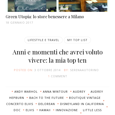
Green Utopia: lo store benessere a Milano
18 GENNAIO 2017
LIFESTYLE E TRAVEL
MY TOP LIST
Anni e momenti che avrei voluto
vivere: la mia top ten
POSTED ON:
3 OTTOBRE 2014
BY:
SERENAAUTORINO
1
COMMENT
ANDY WARHOL
ANNA WINTOUR
AUDREY
AUDREY
HEPBURN
BACH TO THE FUTURE
BOUTIQUE VINTAGE
CONCERTO ELVIS
DELOREAN
DISNEYLAND IN CALIFORNIA
DOC
ELVIS
HAWAII
INNOVAZIONE
LITTLE LESS