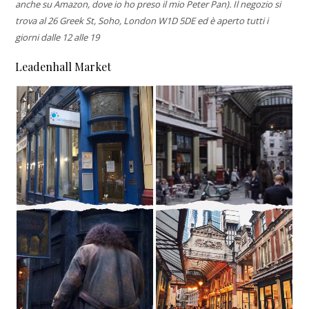
anche su Amazon, dove io ho preso il mio Peter Pan). Il negozio si
trova al 26 Greek St, Soho, London W1D 5DE ed è aperto tutti i
giorni dalle 12 alle 19
Leadenhall Market