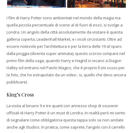
I film di Harry Potter sono ambientati nel mondo della magia ma
quella piccola percentuale di scene al di fuori di esso, si svolge a
Londra. Un angolo della città assolutamente da visitare è questa
galleria coperta, Leadenhall Market, e i vicoli circostanti. Oltre ad
essere notevole per l’architettura e per la birra delle 19 al riparo
dalla pioggia (diventa super animata), questo scorcio compare nel
primo film della saga, quando Harry e Hagrid si recano a Diagon
Halley ed entrano nel Paiolo Magico, che è proprio lì (mi scuso per
la foto, che ho estrapolato da un video.. si, quello che devo ancora
pubblicare).
King’s Cross
La visita al binario 9 e tre quarti con annesso shop di souvenir
ufficiali di Harry Potter è un must di Londra. In realtà però mi sento
di segnalare come obbligatoria questa tappa solo se non andate
anche agli Studios. In pratica, come saprete, l’angolo con il carrello